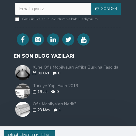
GÖNDER
Gizlilik İlkeleri
'ni okudum ve kabul ediyorum.
EN SON BLOG YAZILARI
Xline Ofis Mobilyaları Afrika Burkina Faso'da
08
Oct
0
Türkiye Yapı Fuarı 2019
19
Jul
0
Ofis Mobilyaları Nedir?
23
May
1
BILGI-FIYAT TEKLIFI AL