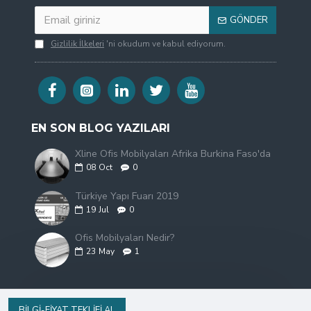
GÖNDER
Gizlilik İlkeleri
'ni okudum ve kabul ediyorum.
EN SON BLOG YAZILARI
Xline Ofis Mobilyaları Afrika Burkina Faso'da
08
Oct
0
Türkiye Yapı Fuarı 2019
19
Jul
0
Ofis Mobilyaları Nedir?
23
May
1
BILGI-FIYAT TEKLIFI AL