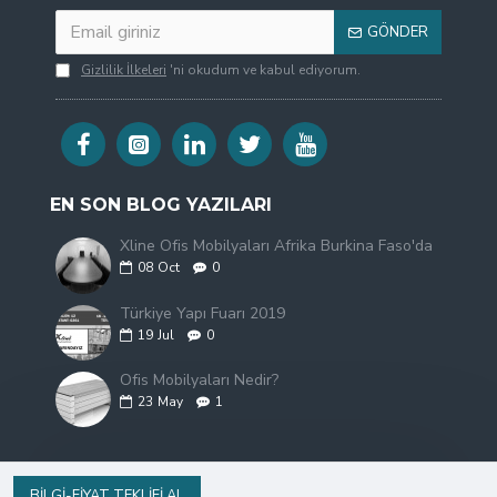
GÖNDER
Gizlilik İlkeleri
'ni okudum ve kabul ediyorum.
EN SON BLOG YAZILARI
Xline Ofis Mobilyaları Afrika Burkina Faso'da
08
Oct
0
Türkiye Yapı Fuarı 2019
19
Jul
0
Ofis Mobilyaları Nedir?
23
May
1
BILGI-FIYAT TEKLIFI AL