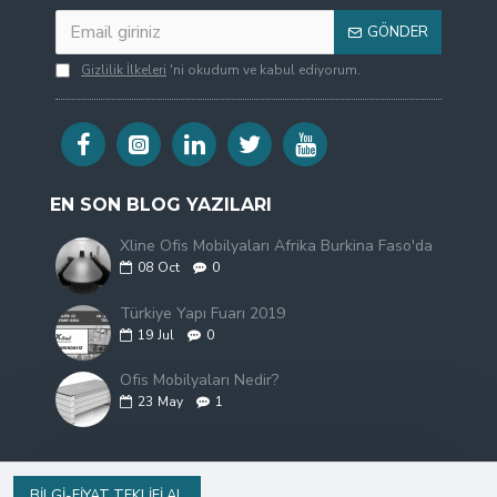
GÖNDER
Gizlilik İlkeleri
'ni okudum ve kabul ediyorum.
EN SON BLOG YAZILARI
Xline Ofis Mobilyaları Afrika Burkina Faso'da
08
Oct
0
Türkiye Yapı Fuarı 2019
19
Jul
0
Ofis Mobilyaları Nedir?
23
May
1
BILGI-FIYAT TEKLIFI AL