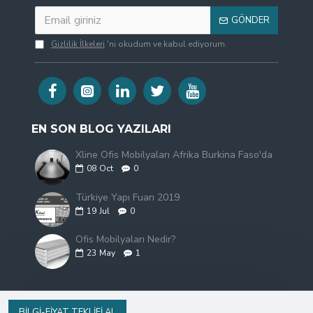
GÖNDER
Gizlilik İlkeleri
'ni okudum ve kabul ediyorum.
EN SON BLOG YAZILARI
Xline Ofis Mobilyaları Afrika Burkina Faso'da
08
Oct
0
Türkiye Yapı Fuarı 2019
19
Jul
0
Ofis Mobilyaları Nedir?
23
May
1
BILGI-FIYAT TEKLIFI AL