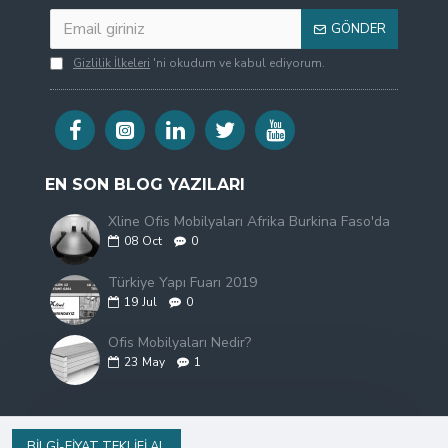
GÖNDER
Gizlilik İlkeleri
'ni okudum ve kabul ediyorum.
EN SON BLOG YAZILARI
Xline Ofis Mobilyaları Afrika Burkina Faso'da
08
Oct
0
Türkiye Yapı Fuarı 2019
19
Jul
0
Ofis Mobilyaları Nedir?
23
May
1
BILGI-FIYAT TEKLIFI AL