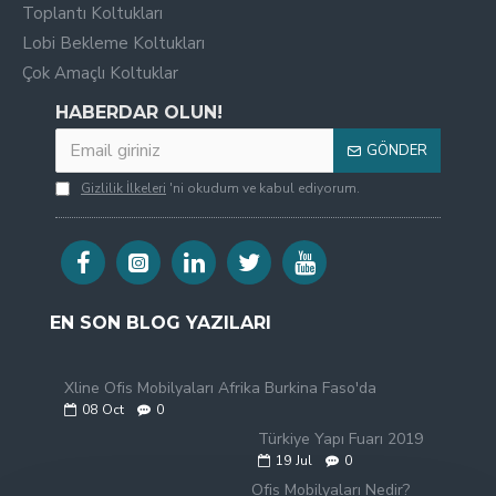
Toplantı Koltukları
Lobi Bekleme Koltukları
Çok Amaçlı Koltuklar
HABERDAR OLUN!
GÖNDER
Gizlilik İlkeleri
'ni okudum ve kabul ediyorum.
EN SON BLOG YAZILARI
Xline Ofis Mobilyaları Afrika Burkina Faso'da
08
Oct
0
Türkiye Yapı Fuarı 2019
19
Jul
0
Ofis Mobilyaları Nedir?