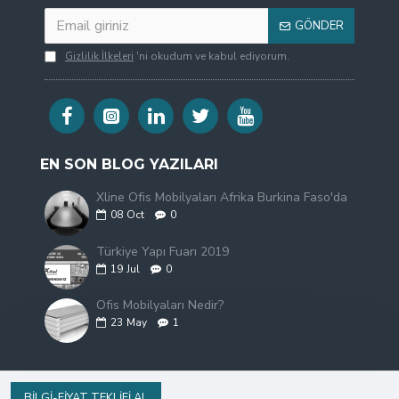
GÖNDER
Gizlilik İlkeleri
'ni okudum ve kabul ediyorum.
EN SON BLOG YAZILARI
Xline Ofis Mobilyaları Afrika Burkina Faso'da
08
Oct
0
Türkiye Yapı Fuarı 2019
19
Jul
0
Ofis Mobilyaları Nedir?
23
May
1
BILGI-FIYAT TEKLIFI AL