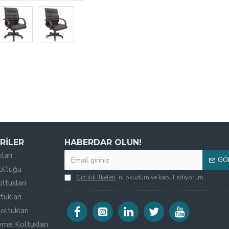
RILER
HABERDAR OLUN!
ları
GÖ
oltuğu
Gizlilik İlkeleri
'ni okudum ve kabul ediyorum.
ltukları
tukları
oltukları
eme Koltukları