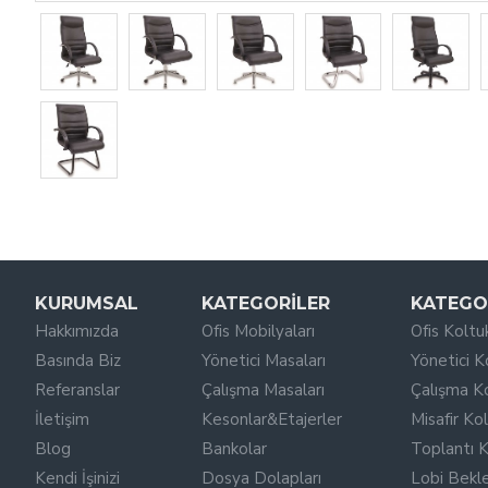
KURUMSAL
KATEGORILER
KATEGO
Hakkımızda
Ofis Mobilyaları
Ofis Koltuk
Basında Biz
Yönetici Masaları
Yönetici K
Referanslar
Çalışma Masaları
Çalışma Ko
İletişim
Kesonlar&Etajerler
Misafir Kol
Blog
Bankolar
Toplantı K
Kendi İşinizi
Dosya Dolapları
Lobi Bekl