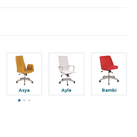
Asya
Ayle
Bambi