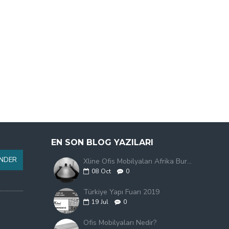
EN SON BLOG YAZILARI
NDER
Xline Ofis Mobilyaları Afrika Burkina Faso'da
08
Oct
0
Türkiye Yapı Fuarı 2019
19
Jul
0
Ofis Mobilyaları Nedir?