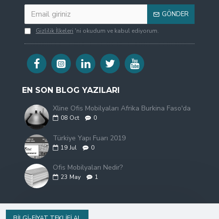
GÖNDER
Gizlilik İlkeleri
'ni okudum ve kabul ediyorum.
EN SON BLOG YAZILARI
Xline Ofis Mobilyaları Afrika Burkina Faso'da
08
Oct
0
Türkiye Yapı Fuarı 2019
19
Jul
0
Ofis Mobilyaları Nedir?
23
May
1
BILGI-FIYAT TEKLIFI AL