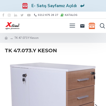
E- Satış Sayfamız Açıldı
0212 675 26 27
KATALOG
TK 47.073.Y Keson
TK 47.073.Y KESON