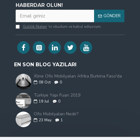
HABERDAR OLUN!
GÖNDER
Gizlilik İlkeleri
'ni okudum ve kabul ediyorum.
EN SON BLOG YAZILARI
Xline Ofis Mobilyaları Afrika Burkina Faso'da
08
Oct
0
Türkiye Yapı Fuarı 2019
19
Jul
0
Ofis Mobilyaları Nedir?
23
May
1