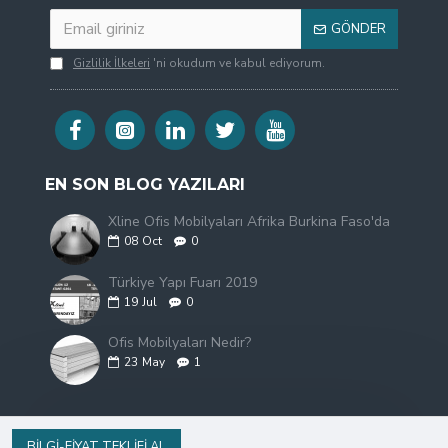
GÖNDER
Gizlilik İlkeleri
'ni okudum ve kabul ediyorum.
EN SON BLOG YAZILARI
Xline Ofis Mobilyaları Afrika Burkina Faso'da
08
Oct
0
Türkiye Yapı Fuarı 2019
19
Jul
0
Ofis Mobilyaları Nedir?
23
May
1
BILGI-FIYAT TEKLIFI AL