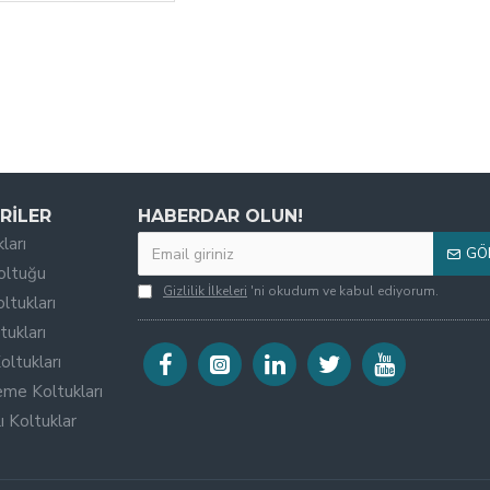
RILER
HABERDAR OLUN!
ları
GÖ
oltuğu
Gizlilik İlkeleri
'ni okudum ve kabul ediyorum.
ltukları
tukları
oltukları
eme Koltukları
 Koltuklar