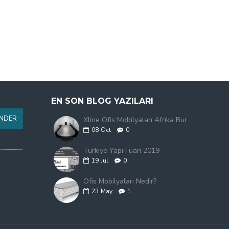
EN SON BLOG YAZILARI
NDER
Xline Ofis Mobilyaları Afrika Burkina Faso'da
08
Oct
0
Türkiye Yapı Fuarı 2019
19
Jul
0
Ofis Mobilyaları Nedir?
23
May
1