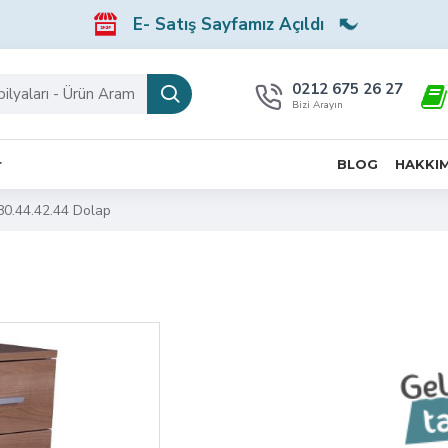
E- Satış Sayfamız Açıldı
0212 675 26 27
Bizi Arayın
r
BLOG
HAKKI
0.44.42.44 Dolap