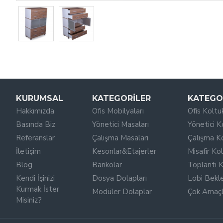
KURUMSAL
KATEGORILER
KATEGO
Hakkımızda
Ofis Mobilyaları
Ofis Koltuk
Basında Biz
Yönetici Masaları
Yönetici K
Referanslar
Çalışma Masaları
Çalışma Ko
İletişim
Kesonlar&Etajerler
Misafir Kol
Blog
Bankolar
Toplantı K
Kendi İşinizi
Dosya Dolapları
Lobi Bekl
Kurmak İster
Modüler Dolaplar
Çok Amaçlı
Misiniz?