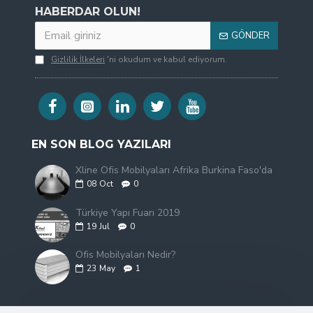
HABERDAR OLUN!
GÖNDER
Gizlilik İlkeleri
'ni okudum ve kabul ediyorum.
EN SON BLOG YAZILARI
Xline Ofis Mobilyaları Afrika Burkina Faso'da
08
Oct
0
Türkiye Yapı Fuarı 2019
19
Jul
0
Ofis Mobilyaları Nedir?
23
May
1