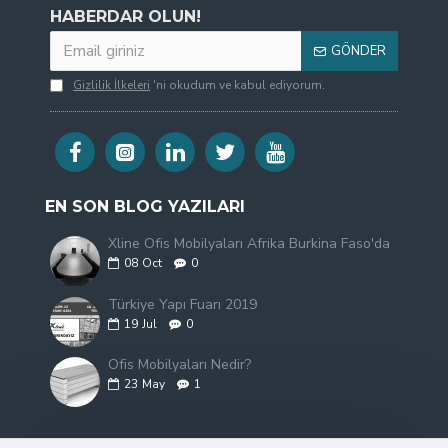
HABERDAR OLUN!
GÖNDER
Gizlilik İlkeleri
'ni okudum ve kabul ediyorum.
EN SON BLOG YAZILARI
Xline Ofis Mobilyaları Afrika Burkina Faso'da
08
Oct
0
Türkiye Yapı Fuarı 2019
19
Jul
0
Ofis Mobilyaları Nedir?
23
May
1