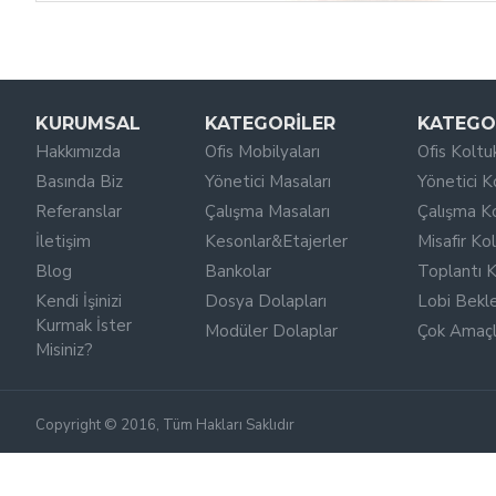
KURUMSAL
KATEGORILER
KATEGO
Hakkımızda
Ofis Mobilyaları
Ofis Koltuk
Basında Biz
Yönetici Masaları
Yönetici K
Referanslar
Çalışma Masaları
Çalışma Ko
İletişim
Kesonlar&Etajerler
Misafir Kol
Blog
Bankolar
Toplantı K
Kendi İşinizi
Dosya Dolapları
Lobi Bekl
Kurmak İster
Modüler Dolaplar
Çok Amaçlı
Misiniz?
Copyright © 2016, Tüm Hakları Saklıdır