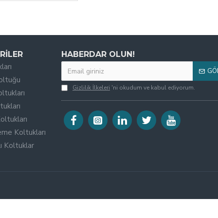
RILER
HABERDAR OLUN!
ları
GÖ
oltuğu
Gizlilik İlkeleri
'ni okudum ve kabul ediyorum.
ltukları
tukları
oltukları
eme Koltukları
 Koltuklar