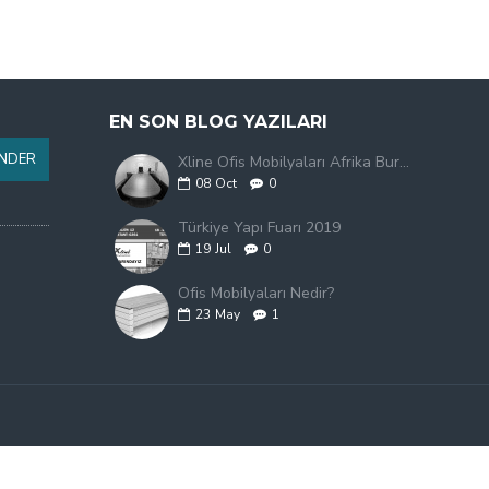
EN SON BLOG YAZILARI
NDER
Xline Ofis Mobilyaları Afrika Burkina Faso'da
08
Oct
0
Türkiye Yapı Fuarı 2019
19
Jul
0
Ofis Mobilyaları Nedir?
23
May
1