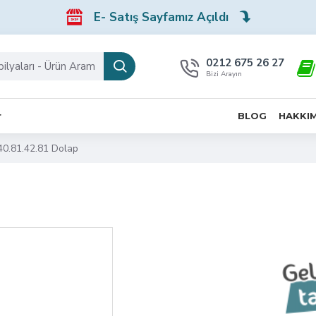
E- Satış Sayfamız Açıldı
0212 675 26 27
Bizi Arayın
r
BLOG
HAKKI
0.81.42.81 Dolap