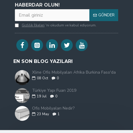
HABERDAR OLUN!
GÖNDER
Gizlilik İlkeleri
'ni okudum ve kabul ediyorum.
EN SON BLOG YAZILARI
Xline Ofis Mobilyaları Afrika Burkina Faso'da
08
Oct
0
Türkiye Yapı Fuarı 2019
19
Jul
0
Ofis Mobilyaları Nedir?
23
May
1