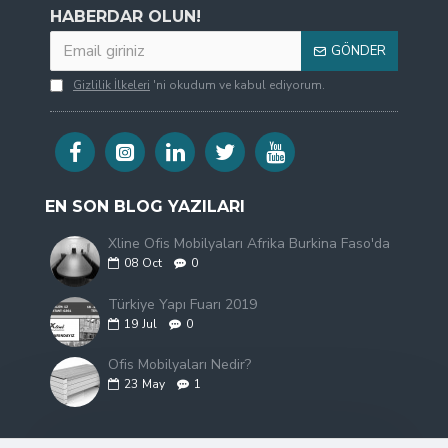
HABERDAR OLUN!
GÖNDER
Gizlilik İlkeleri
'ni okudum ve kabul ediyorum.
EN SON BLOG YAZILARI
Xline Ofis Mobilyaları Afrika Burkina Faso'da
08
Oct
0
Türkiye Yapı Fuarı 2019
19
Jul
0
Ofis Mobilyaları Nedir?
23
May
1