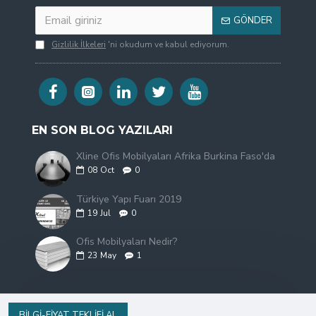
GÖNDER
Gizlilik İlkeleri
'ni okudum ve kabul ediyorum.
EN SON BLOG YAZILARI
Xline Ofis Mobilyaları Afrika Burkina Faso'da
08
Oct
0
Türkiye Yapı Fuarı 2019
19
Jul
0
Ofis Mobilyaları Nedir?
23
May
1
BILGI-FIYAT TEKLIFI AL