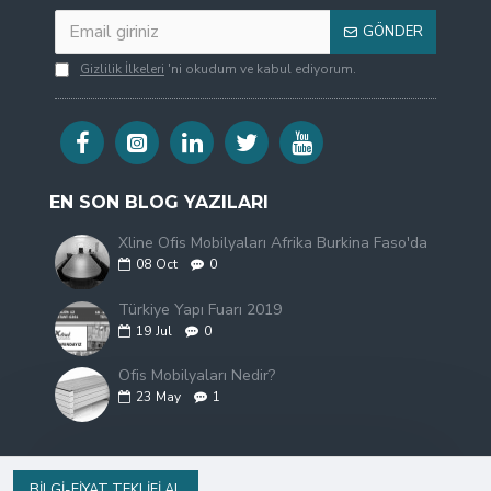
GÖNDER
Gizlilik İlkeleri
'ni okudum ve kabul ediyorum.
EN SON BLOG YAZILARI
Xline Ofis Mobilyaları Afrika Burkina Faso'da
08
Oct
0
Türkiye Yapı Fuarı 2019
19
Jul
0
Ofis Mobilyaları Nedir?
23
May
1
BILGI-FIYAT TEKLIFI AL