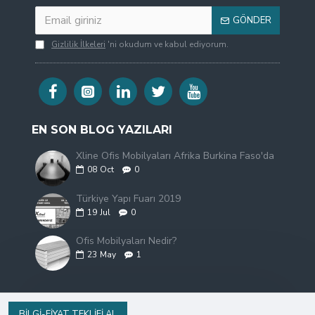
GÖNDER
Gizlilik İlkeleri
'ni okudum ve kabul ediyorum.
EN SON BLOG YAZILARI
Xline Ofis Mobilyaları Afrika Burkina Faso'da
08
Oct
0
Türkiye Yapı Fuarı 2019
19
Jul
0
Ofis Mobilyaları Nedir?
23
May
1
BILGI-FIYAT TEKLIFI AL