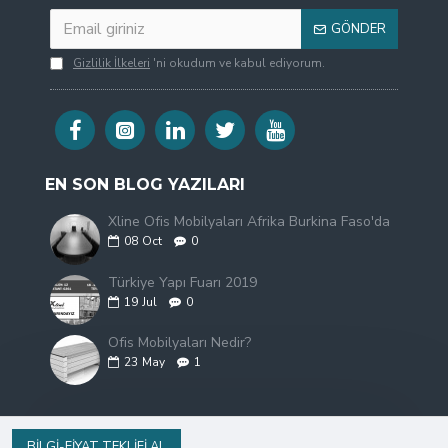
GÖNDER
Gizlilik İlkeleri
'ni okudum ve kabul ediyorum.
EN SON BLOG YAZILARI
Xline Ofis Mobilyaları Afrika Burkina Faso'da
08
Oct
0
Türkiye Yapı Fuarı 2019
19
Jul
0
Ofis Mobilyaları Nedir?
23
May
1
BILGI-FIYAT TEKLIFI AL