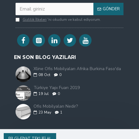
GÖNDER
Gizlilik İlkeleri
'ni okudum ve kabul ediyorum.
EN SON BLOG YAZILARI
Xline Ofis Mobilyaları Afrika Burkina Faso'da
08
Oct
0
Türkiye Yapı Fuarı 2019
19
Jul
0
Ofis Mobilyaları Nedir?
23
May
1
BILGI-FIYAT TEKLIFI AL