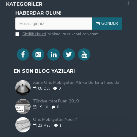
KATEGORILER
HABERDAR OLUN!
GÖNDER
Gizlilik İlkeleri
'ni okudum ve kabul ediyorum.
EN SON BLOG YAZILARI
Xline Ofis Mobilyaları Afrika Burkina Faso'da
08
Oct
0
Türkiye Yapı Fuarı 2019
19
Jul
0
Ofis Mobilyaları Nedir?
23
May
1