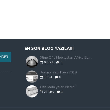
EN SON BLOG YAZILARI
NDER
Xline Ofis Mobilyaları Afrika Burkina Faso'da
08
Oct
0
Türkiye Yapı Fuarı 2019
19
Jul
0
Ofis Mobilyaları Nedir?
23
May
1