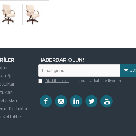
RILER
HABERDAR OLUN!
ları
GÖ
oltuğu
Gizlilik İlkeleri
'ni okudum ve kabul ediyorum.
ltukları
tukları
oltukları
eme Koltukları
 Koltuklar