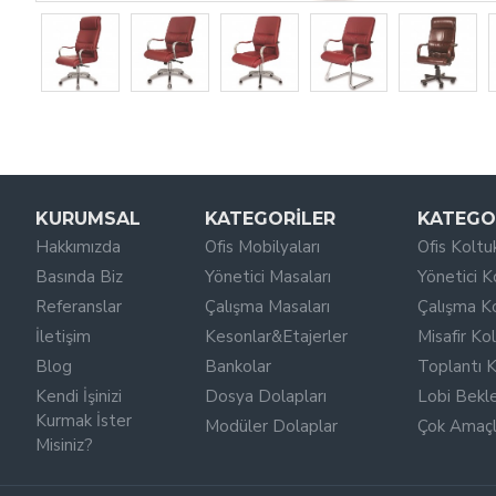
KURUMSAL
KATEGORILER
KATEGO
Hakkımızda
Ofis Mobilyaları
Ofis Koltuk
Basında Biz
Yönetici Masaları
Yönetici K
Referanslar
Çalışma Masaları
Çalışma Ko
İletişim
Kesonlar&Etajerler
Misafir Kol
Blog
Bankolar
Toplantı K
Kendi İşinizi
Dosya Dolapları
Lobi Bekl
Kurmak İster
Modüler Dolaplar
Çok Amaçlı
Misiniz?