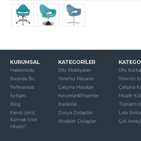
KURUMSAL
KATEGORILER
KATEGO
Hakkımızda
Ofis Mobilyaları
Ofis Koltuk
Basında Biz
Yönetici Masaları
Yönetici K
Referanslar
Çalışma Masaları
Çalışma Ko
İletişim
Kesonlar&Etajerler
Misafir Kol
Blog
Bankolar
Toplantı K
Kendi İşinizi
Dosya Dolapları
Lobi Bekl
Kurmak İster
Modüler Dolaplar
Çok Amaçlı
Misiniz?