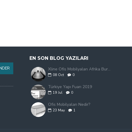
EN SON BLOG YAZILARI
NDER
Xline Ofis Mobilyaları Afrika Burkina Faso'da
08
Oct
0
Türkiye Yapı Fuarı 2019
19
Jul
0
Ofis Mobilyaları Nedir?
23
May
1