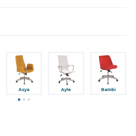
Asya
Ayle
Bambi