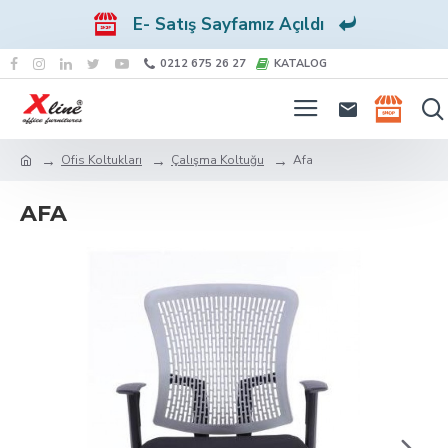
E- Satış Sayfamız Açıldı
0212 675 26 27
KATALOG
Ofis Koltukları
Çalışma Koltuğu
Afa
AFA