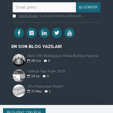
GÖNDER
Gizlilik İlkeleri
'ni okudum ve kabul ediyorum.
EN SON BLOG YAZILARI
Xline Ofis Mobilyaları Afrika Burkina Faso'da
08
Oct
0
Türkiye Yapı Fuarı 2019
19
Jul
0
Ofis Mobilyaları Nedir?
23
May
1
BILGI-FIYAT TEKLIFI AL