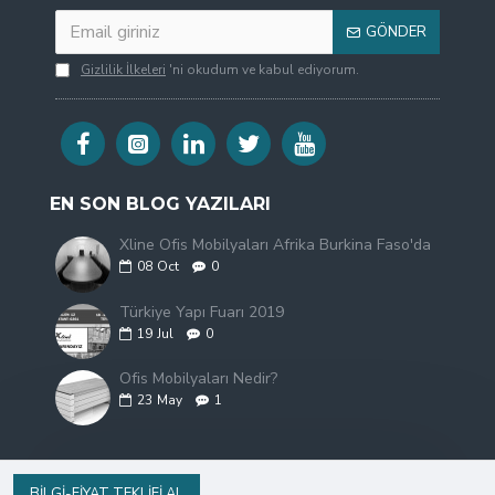
GÖNDER
Gizlilik İlkeleri
'ni okudum ve kabul ediyorum.
EN SON BLOG YAZILARI
Xline Ofis Mobilyaları Afrika Burkina Faso'da
08
Oct
0
Türkiye Yapı Fuarı 2019
19
Jul
0
Ofis Mobilyaları Nedir?
23
May
1
BILGI-FIYAT TEKLIFI AL