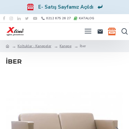
E- Satış Sayfamız Açıldı
0212 675 26 27
KATALOG
Koltuklar - Kanepeler
Kanepe
İber
İBER