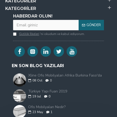
KATEGORILER
KATEGORILER
HABERDAR OLUN!
GÖNDER
Gizlilik İlkeleri
'ni okudum ve kabul ediyorum.
EN SON BLOG YAZILARI
Xline Ofis Mobilyaları Afrika Burkina Faso'da
08
Oct
0
Türkiye Yapı Fuarı 2019
19
Jul
0
Ofis Mobilyaları Nedir?
23
May
1