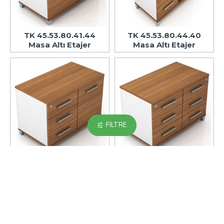
TK 45.53.80.41.44
TK 45.53.80.44.40
Masa Altı Etajer
Masa Altı Etajer
FILTRE
TK 45.53.80.44.41
TK 45.53.80.44.44
Masa Altı Etajer
Masa Altı Etajer
KURUMSAL