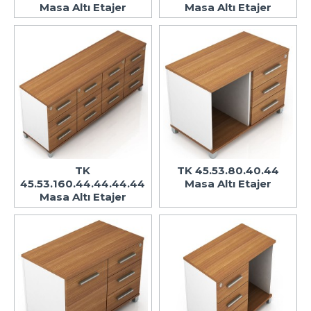
Masa Altı Etajer
Masa Altı Etajer
TK
TK 45.53.80.40.44
45.53.160.44.44.44.44
Masa Altı Etajer
Masa Altı Etajer