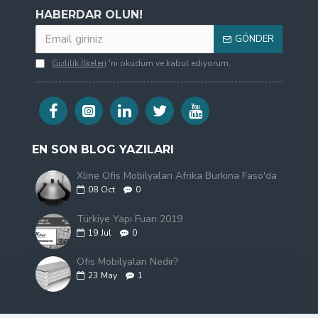
HABERDAR OLUN!
GÖNDER
Gizlilik İlkeleri
'ni okudum ve kabul ediyorum.
EN SON BLOG YAZILARI
Xline Ofis Mobilyaları Afrika Burkina Faso'da
08
Oct
0
Türkiye Yapı Fuarı 2019
19
Jul
0
Ofis Mobilyaları Nedir?
23
May
1